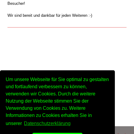
Besucher!
Wir sind bereit und dankbar für jeden Weiteren :-)
Berlin, Buckow, Buckower Felder, Britz, Rudow, Gropiusstadt, Marienfelde, 
Mariendorf, Tempelhof, Lankwitz, Lichtenrade, Johannisthal, Altglienicke, 
Grossziethen, Blankenfelde, Mahlow, Grossbeeren, Schönefeld, Ludwigsfelde, 
Ahrensdorf, Genshagen, Groß Schulzendorf, Gröben, Jütchendorf, Kerzendorf, 
Teltow, Ruhlsdorf, Stahnsdorf, Güterfelde, Schenkenhorst, Sputendorf, 
Kleinmachnow, Dahlewitz, Rangsdorf, Groß Machnow, Klein Kienitz, Pramsdorf, 
Kiekebusch, Schulzendorf, Wildau, Zeuthen, Miersdorfer Werder, Eichwalde, 
Um unsere Webseite für Sie optimal zu gestalten
Bestensee, Pätz, Mittenwalde, Blankensee, Zossen, Dabendorf, Glienick, 
Horstfelde, Kallinchen, Lindenbrück, Neuhof, Nunsdorf, Königs Wusterhausen, 
und fortlaufend verbessern zu können,
Diepensee, Neue Mühle, Zeesen, Kablow, Senzig ..

verwenden wir Cookies. Durch die weitere
12099, 12101, 12103, 12105, 12107, 12109, 12249, 12277, 12279, 12305, 12307, 
Nutzung der Webseite stimmen Sie der
12347, 12349, 12351, 12359, 14974, 14513, 14532, 15827, 15834, 15732, 15745, 
Verwendung von Cookies zu. Weitere
15738, 15732, 15741, 17268, 15806, 15711, 15712 ..
Informationen zu Cookies erhalten Sie in
unserer
Datenschutzerklärung