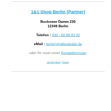
1&1 Shop Berlin (Partner)
Buckower Damm 230
12349 Berlin
Telefon :
030 - 66 86 83 92
eMail :
berlin(at)allesdealer.de
oder Ihr nutzt unser
Kontaktformular
.
1&1 SHop Berlin
(Partner)
1&1 Shop, 1&1 Laden, 1&1 Partner, 1&1 Hilfe, 1&1 Router, 1und1, 

Berlin, Buckow, Buckower Felder, Britz, Rudow, Gropiusstadt, Marienfelde, 
Mariendorf, Tempelhof, Lankwitz, Lichtenrade, Johannisthal, Altglienicke, 
Grossziethen, Blankenfelde, Mahlow, Grossbeeren, Schönefeld, Ludwigsfelde, 
Ahrensdorf, Genshagen, Groß Schulzendorf, Gröben, Jütchendorf, Kerzendorf, 
Teltow, Ruhlsdorf, Stahnsdorf, Güterfelde, Schenkenhorst, Sputendorf, 