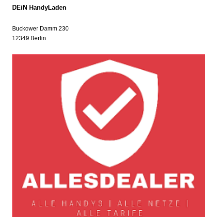
DEiN HandyLaden
Buckower Damm
230
12349
Berlin