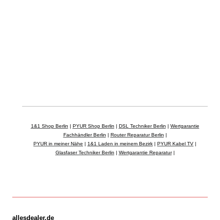
Kleinmachnow, Dahlewitz, Rangsdorf, Groß Machnow, Klein Kienitz, Pramsdorf, 
Kiekebusch, Schulzendorf, Wildau, Zeuthen, Miersdorfer Werder, Eichwalde, 
Bestensee, Pätz, Mittenwalde, Blankensee, Zossen, Dabendorf, Glienicke, 
Horstfelde, Kallinchen, Lindenbrück, Neuhof, Nunsdorf, Königs Wusterhausen, 
Diepensee, Neue Mühle, Zeesen, Kablow, Senzig ..

12099, 12101, 12103, 12105, 12107, 12109, 12249, 12277, 12279, 12305, 
12307, 12347, 12349, 12351, 12359, 14974, 14513, 14532, 15827, 15834, 
1&1 Shop Berlin
|
PYUR Shop Berlin
|
DSL Techniker Berlin
|
Wertgarantie
Fachhändler Berlin
|
Router Reparatur Berlin
|
PYUR in meiner Nähe
|
1&1 Laden in meinem Bezirk
|
PYUR Kabel TV
|
Glasfaser Techniker Berlin
|
Wertgarantie Reparatur
|
allesdealer.de